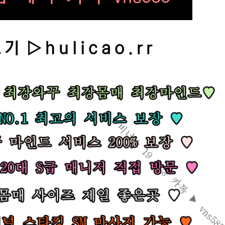
 ▷ h u l i c a o . r r