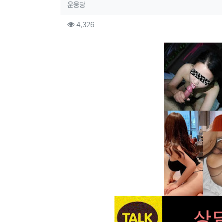
작성자 정보
작성
운웅당
컨텐츠 정보
조회
4,326
본문