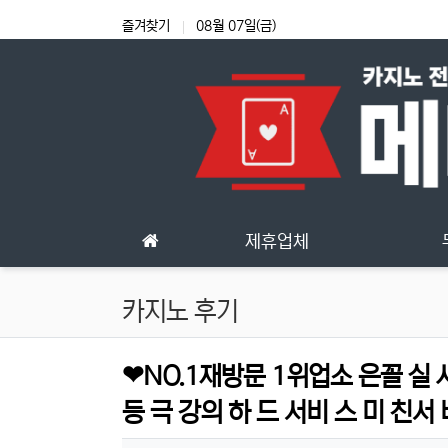
상단 네비
즐겨찾기
08월 07일(금)
메인 메뉴
제휴업체
카지노 후기
❤NO.1재방문 1위업소 은꼴 실 사 
등 극 강의 하 드 서비 스 미 친