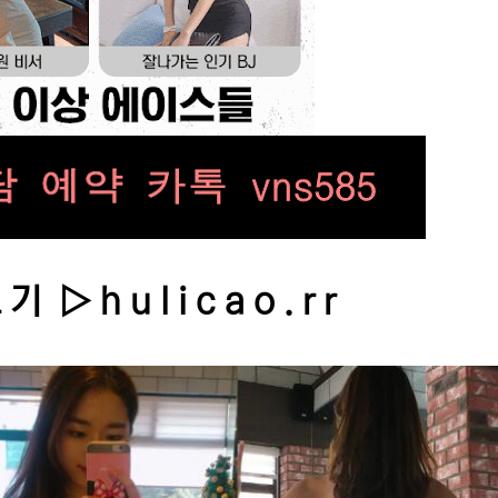
 ▷ h u l i c a o . r r