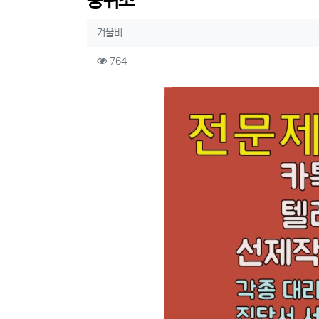
증위조
작성자 정보
작성
겨울비
컨텐츠 정보
조회
764
본문