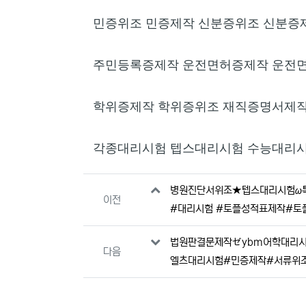
민증위조 민증제작 신분증위조 신분증
주민등록증제작 운전면허증제작 운전면
학위증제작 학위증위조 재직증명서제
각종대리시험 텝스대리시험 수능대리시
관련자료
병원진단서위조★텝스대리시험ω톡상
이전
#대리시험 #토플성적표제작#토
법원판결문제작ゼybm어학대리시험
다음
엘츠대리시험#민증제작#서류위