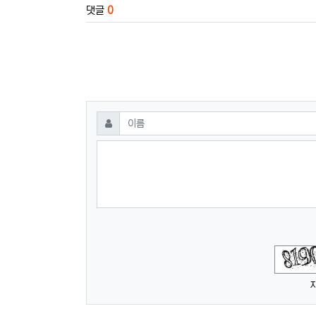
댓글
0
댓글쓰기
필수
이름
숫자음성듣기
새로고침