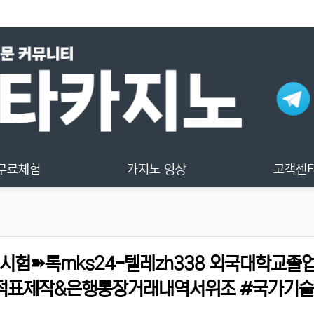
무료체험
카지노 영상
고객센
험➽톡mks24-텔레zh338 외국대학교졸
적표제작&은행통장거래내역서위조 #국가기