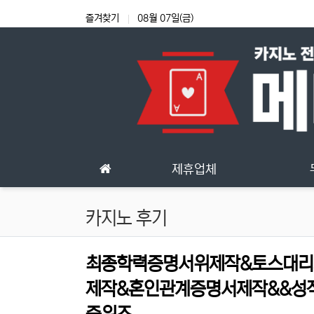
상단 네비
즐겨찾기
08월 07일(금)
메인 메뉴
제휴업체
카지노 후기
최종학력증명서위제작&토스대리시
제작&혼인관계증명서제작&&성