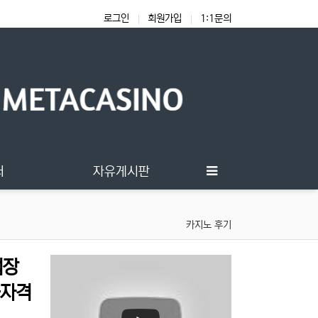
로그인
회원가입
1:1문의
터
자유게시판
카지노 후기
업장
술자격