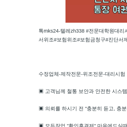
톡mks24-텔레zh338 #전문대학
서위조#보험위조#보험금청구#진단서
수정업체-제작전문-위조전문-대리시험
▣ 고객님께 철통 보안과 안전한 시스
▣ 의뢰를 하시기 전 "충분히 듣고, 충
▣ 모든작업 "확인후결제" 마음에드실