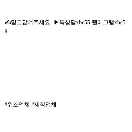
✍믿고맡겨주세요--▶톡상담xbc55-텔레그램xbc5
8
#위조업체 #제작업체