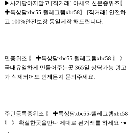
▶사기당하지말고 [직거래] 하세요 신분증위조〖
✚톡상담xbc55-텔레그램xbc58〗 [직거래] 안전하
고 100%안전보장 동일제작 해드립니다.
민증위조 〖 ✚톡상담xbc55-텔레그램xbc58 〗 》
국내유일하게 만들어주는곳 365일 상담가능 광고
가 삭제되어도 언제든지 문의주세요.
주민등록증위조 〖 ✚톡상담xbc55-텔레그램xbc58
〗 》 확실한곳을만나 제대로 된거래를 하세요 ~♦
→