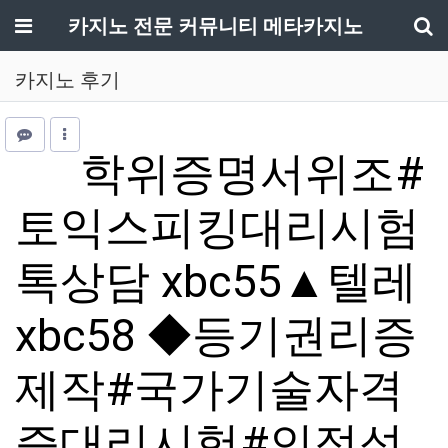
메뉴
카지노 전문 커뮤니티 메타카지노
기
카지노 후기
학위증명서위조#
토익스피킹대리시험
톡상담 xbc55▲텔레
xbc58 ◆등기권리증
제작#국가기술자격
증대리시험#인적성