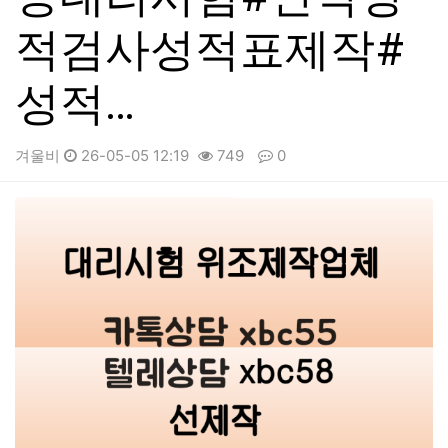
적검사성적표제작#
성적…
겨울비
26-05-05 12:19
749
0
본문