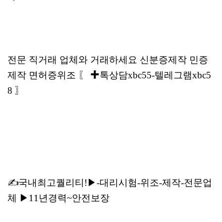
전문 직거래 업체와 거래하세요 신분증제작 민증
제작 면허증위조 〖 ✚톡상담xbc55-텔레그램xbc5
8 〗
✍국내최고퀄리티!▶-대리시험-위조-제작-전문업
체 ▶11년경력~안전보장