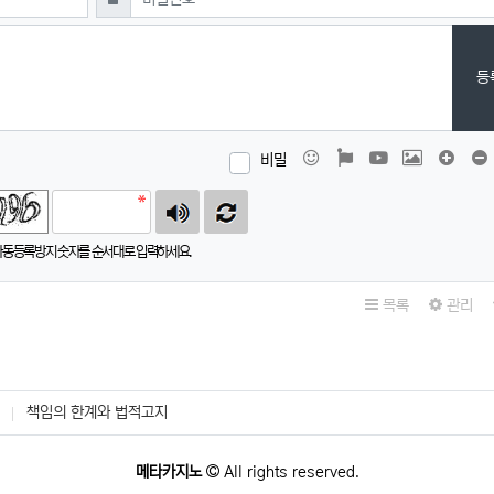
등
이모티콘
폰트어썸
동영상
이미지
댓글창
비밀
자동등록방지 숫자를 순서대로 입력하세요.
목록
관리
책임의 한계와 법적고지
메타카지노
All rights reserved.