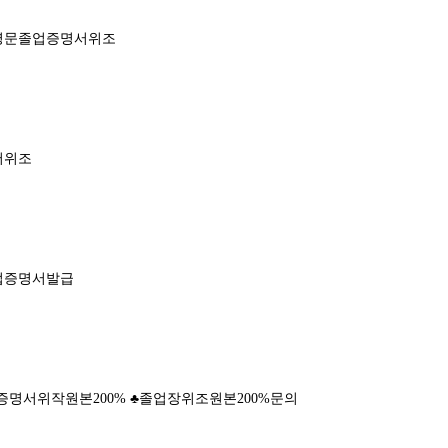
영문졸업증명서위조
서위조
업증명서발급
명서위작원본200% ♣졸업장위조원본200%문의