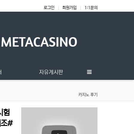
로그인
회원가입
1:1문의
터
자유게시판
카지노 후기
시험
조#