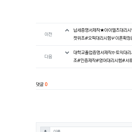
관련자료
납세증명서제작★아이엘츠대리시험ω
이전
켓위조#오픽대리시험Ψ이혼확정
대학교졸업증명서제작か토익대리시험
다음
조#민증제작#영어대리시험#서
댓글
0
댓글쓰기
필수
이름