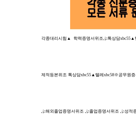
각종대리시험▲ 학력증명서위조ぷ톡상담xbc55▲
제적등본위조 톡상담xbc55▲텔레xbc58※공무원
ぶ해외졸업증명서위조 ぶ졸업증명서위조 ぶ성적