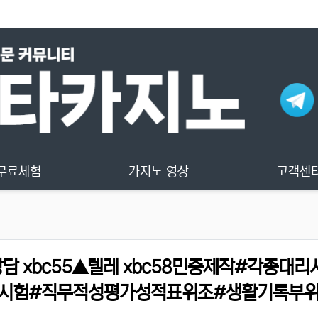
무료체험
카지노 영상
고객센
 xbc55▲텔레 xbc58민증제작#각종대리
시험#직무적성평가성적표위조#생활기록부위