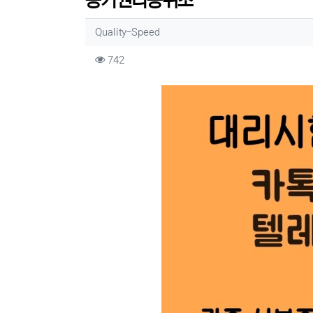
등기권리증위조
작성자 정보
작성
Quality-Speed
컨텐츠 정보
조회
742
본문