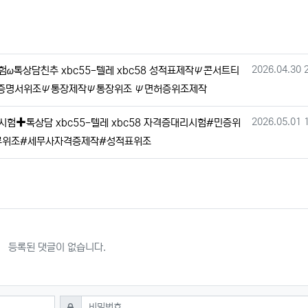
작성일
2026.04.30 
톡상담친추 xbc55-텔레 xbc58 성적표제작Ψ콘서트티
증명서위조Ψ통장제작Ψ통장위조 Ψ면허증위조제작
작성일
2026.05.01 
✚톡상담 xbc55-텔레 xbc58 자격증대리시험#민증위
류위조#세무사자격증제작#성적표위조
등록된 댓글이 없습니다.
필수
비밀번호