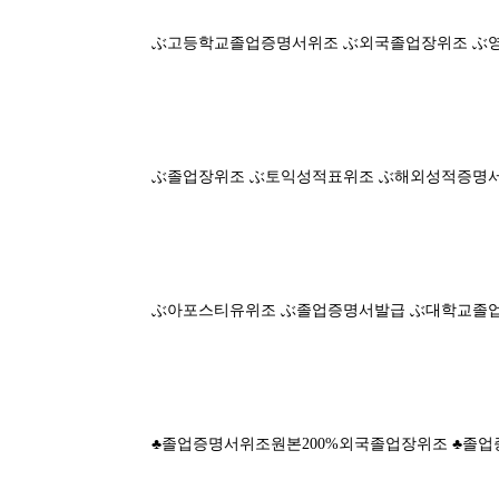
ぶ고등학교졸업증명서위조 ぶ외국졸업장위조 ぶ
ぶ졸업장위조 ぶ토익성적표위조 ぶ해외성적증명
ぶ아포스티유위조 ぶ졸업증명서발급 ぶ대학교졸
♣졸업증명서위조원본200%외국졸업장위조 ♣졸업증