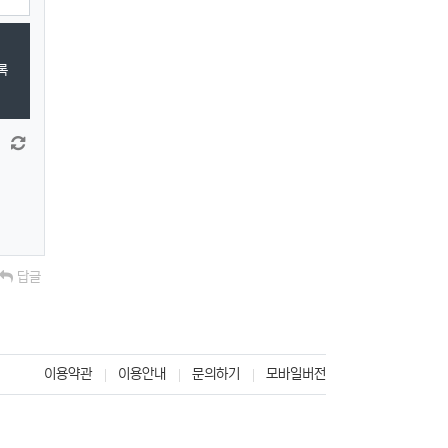
록
 늘이기
댓글창 줄이기
새 댓글 작성
답글
이용약관
이용안내
문의하기
모바일버전