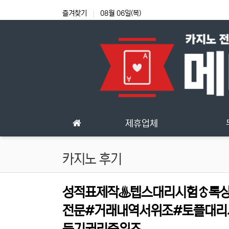
상단 네비
즐겨찾기
08월 06일(목)
메인 메뉴
제휴업체
카지노 후기
성적표제작♨텝스대리시험♂톡상담
전문#거래내역서위조#토플대리