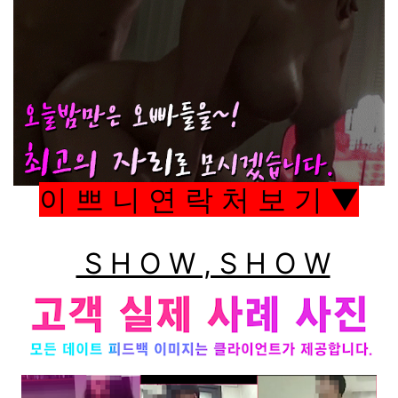
이 쁘 니 연 락 처 보 기 ▼
S H O W , S H O W