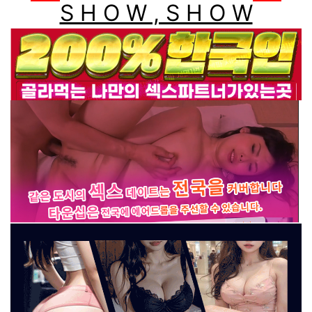
S H O W , S H O W