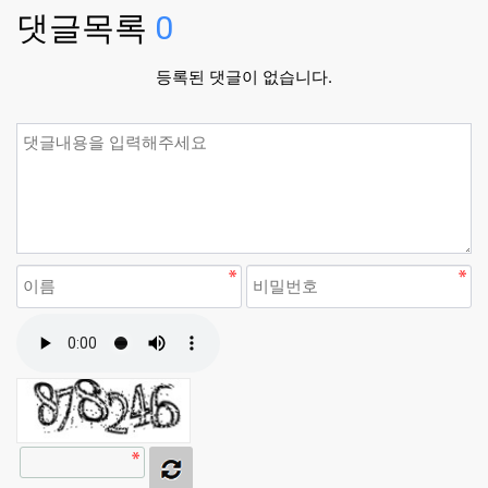
댓글목록
0
등록된 댓글이 없습니다.