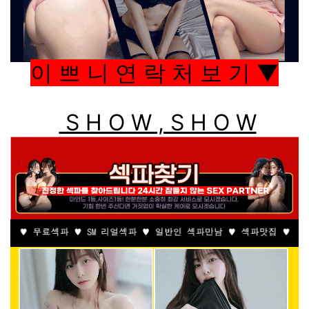
이 쁘 니 연 락 처 보 기 ▼
S H O W , S H O W