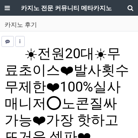
메뉴
카지노 전문 커뮤니티 메타카지노
기
카지노 후기
☀️전원20대☀️무
료초이스❤️발사횟수
무제한❤️100%실사
매니저⭕노콘질싸
가능❤️가장 핫하고
뜨거운 섹파❤️