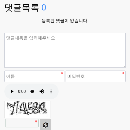
댓글목록
0
등록된 댓글이 없습니다.