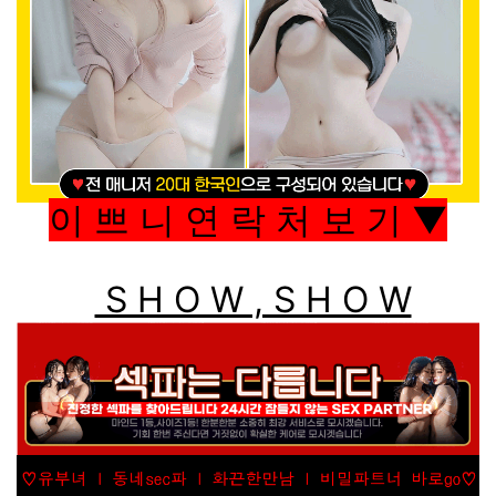
이 쁘 니 연 락 처 보 기 ▼
S H O W , S H O W