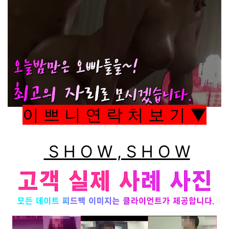
이 쁘 니 연 락 처 보 기 ▼
S H O W , S H O W