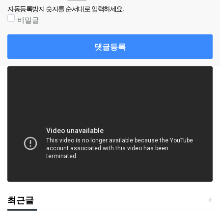
자동등록방지 숫자를 순서대로 입력하세요.
비밀글
댓글등록
최근글