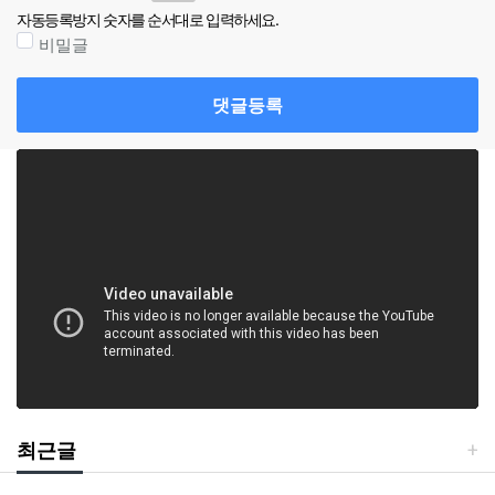
자동등록방지 숫자를 순서대로 입력하세요.
비밀글
댓글등록
최근글