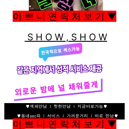
이 쁘 니 연 락 처 보 기 ▼
S H O W , S H O W
이 쁘 니 연 락 처 보 기 ▼