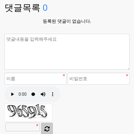
댓글목록
0
등록된 댓글이 없습니다.