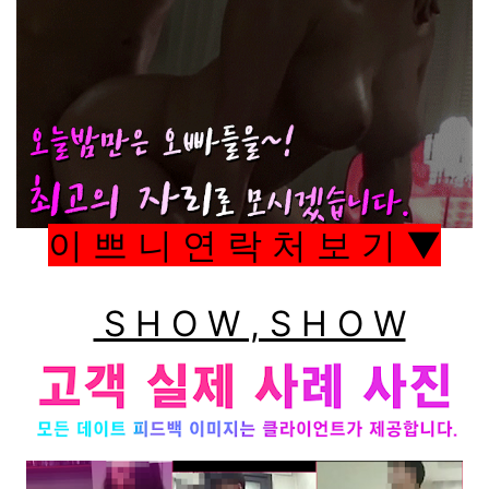
이 쁘 니 연 락 처 보 기 ▼
S H O W , S H O W