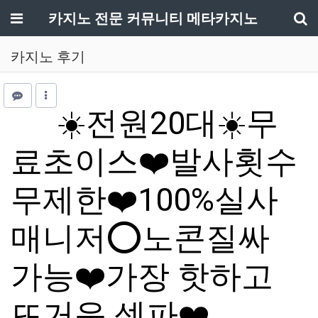
메뉴
카지노 전문 커뮤니티 메타카지노
기
카지노 후기
☀️전원20대☀️무
료초이스❤️발사횟수
무제한❤️100%실사
매니저⭕노콘질싸
가능❤️가장 핫하고
뜨거운 섹파❤️