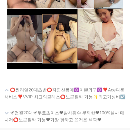
⭕️찐리얼20대초반⭕️자연산몸매✡️이쁜와꾸✡️❣️Ace다운
서비스❣️VVIP 최고의클래스⭕노콘질싸 가능✨최고가성비☑️
☀️전원20대☀️무료초이스❤️발사횟수 무제한❤️100%실사 매
니저⭕노콘질싸 가능❤️가장 핫하고 뜨거운 섹파❤️