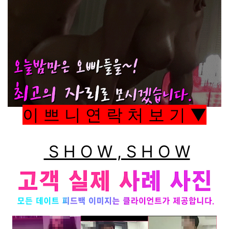
이 쁘 니 연 락 처 보 기 ▼
S H O W , S H O W