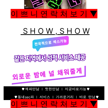
이 쁘 니 연 락 처 보 기 ▼
S H O W , S H O W
이 쁘 니 연 락 처 보 기 ▼