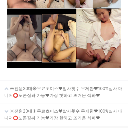
☀️전원20대☀️무료초이스❤️발사횟수 무제한❤️100%실사 매
니저⭕노콘질싸 가능❤️가장 핫하고 뜨거운 섹파❤️
☀️전원20대☀️무료초이스❤️발사횟수 무제한❤️100%실사 매
니저⭕노콘질싸 가능❤️가장 핫하고 뜨거운 섹파❤️