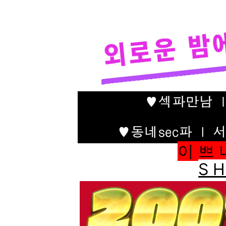
이 쁘 
S H