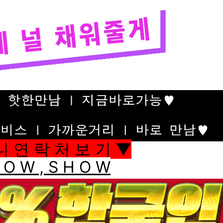
니 연 락 처 보 기 ▼
 O W , S H O W