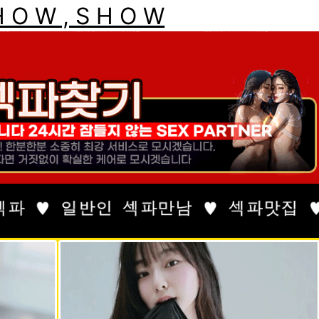
 O W , S H O W