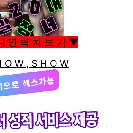
니 연 락 처 보 기 ▼
 O W , S H O W