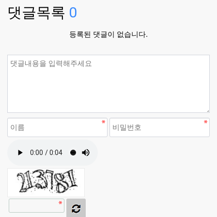
댓글목록
0
등록된 댓글이 없습니다.