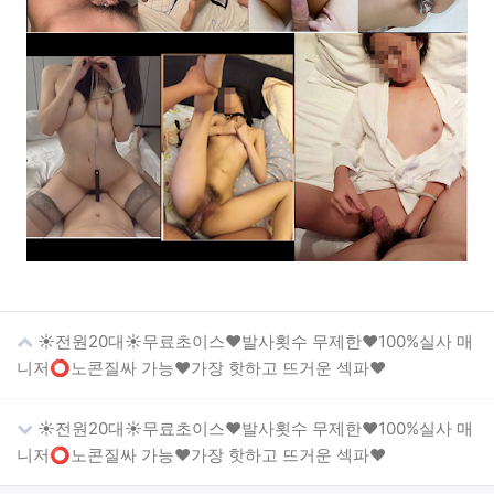
☀️전원20대☀️무료초이스❤️발사횟수 무제한❤️100%실사 매
니저⭕노콘질싸 가능❤️가장 핫하고 뜨거운 섹파❤️
☀️전원20대☀️무료초이스❤️발사횟수 무제한❤️100%실사 매
니저⭕노콘질싸 가능❤️가장 핫하고 뜨거운 섹파❤️