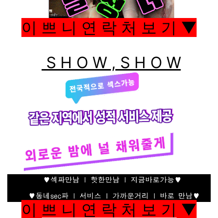
이 쁘 니 연 락 처 보 기 ▼
S H O W , S H O W
이 쁘 니 연 락 처 보 기 ▼