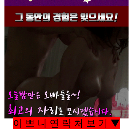
이 쁘 니 연 락 처 보 기 ▼