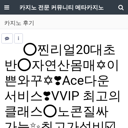
메뉴
카지노 전문 커뮤니티 메타카지노
기
카지노 후기
⭕️찐리얼20대초
반⭕️자연산몸매✡️이
쁜와꾸✡️❣️Ace다운
서비스❣️VVIP 최고의
클래스⭕노콘질싸
가능✨최고가성비☑️