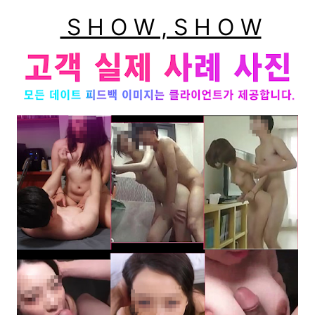
S H O W , S H O W