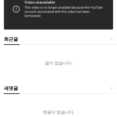
최근글
글이 없습니다.
새댓글
댓글이 없습니다.