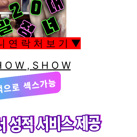
니 연 락 처 보 기 ▼
 O W , S H O W