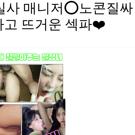
%실사 매니저⭕노콘질싸
하고 뜨거운 섹파❤️