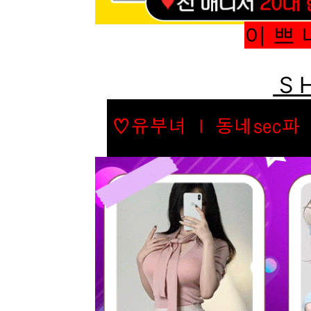
이 쁘 
S H