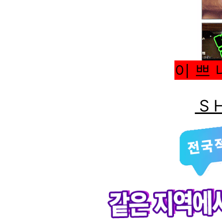
이 쁘 
S H