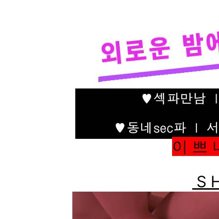
이 쁘 
S H