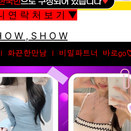
니 연 락 처 보 기 ▼
 O W , S H O W