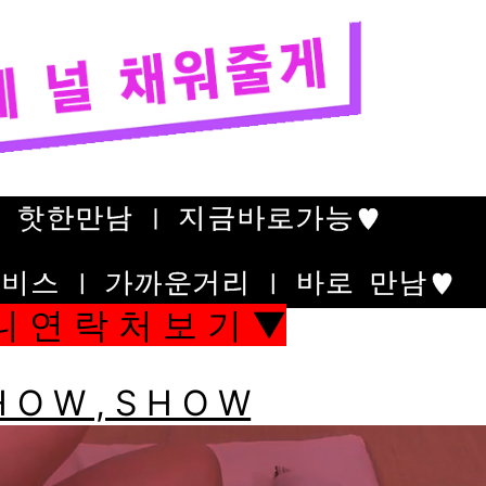
니 연 락 처 보 기 ▼
 O W , S H O W