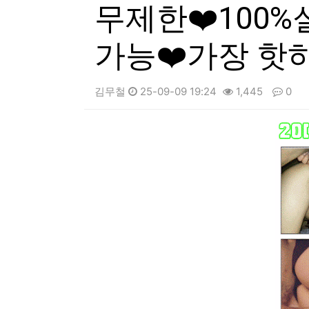
무제한❤️100
가능❤️가장 핫
김무철
25-09-09 19:24
1,445
0
본문