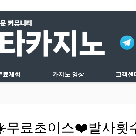
무료체험
카지노 영상
고객센
대☀️무료초이스❤️발사횟