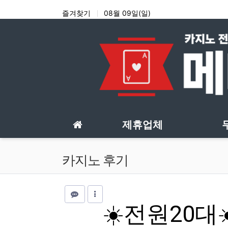
상단 네비
즐겨찾기
08월 09일(일)
메인 메뉴
제휴업체
카지노 후기
☀️전원20