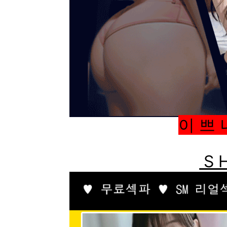
이 쁘 
S H