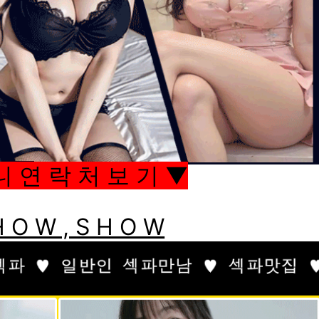
니 연 락 처 보 기 ▼
 O W , S H O W