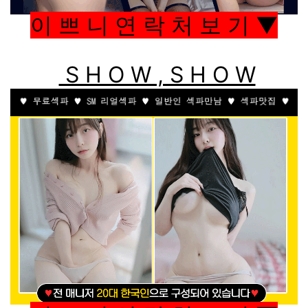
이 쁘 니 연 락 처 보 기 ▼
S H O W , S H O W