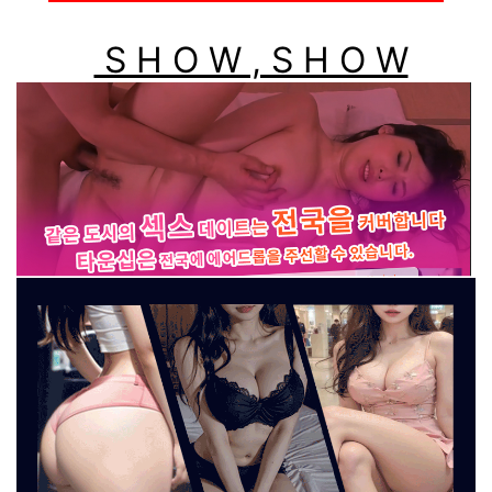
S H O W , S H O W