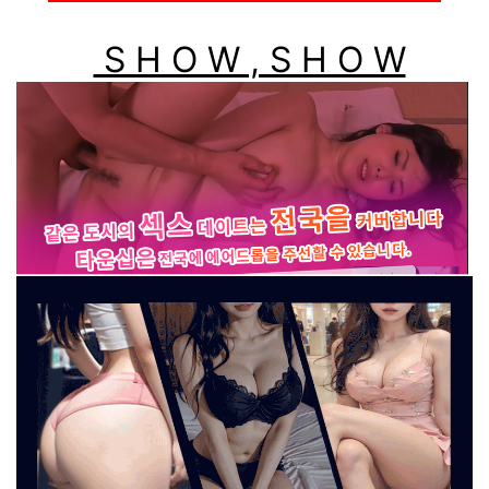
S H O W , S H O W