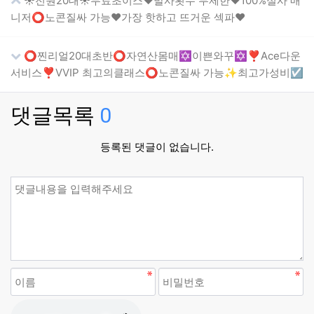
☀️전원20대☀️무료초이스❤️발사횟수 무제한❤️100%실사 매
니저⭕노콘질싸 가능❤️가장 핫하고 뜨거운 섹파❤️
⭕️찐리얼20대초반⭕️자연산몸매✡️이쁜와꾸✡️❣️Ace다운
서비스❣️VVIP 최고의클래스⭕노콘질싸 가능✨최고가성비☑️
댓글목록
0
등록된 댓글이 없습니다.