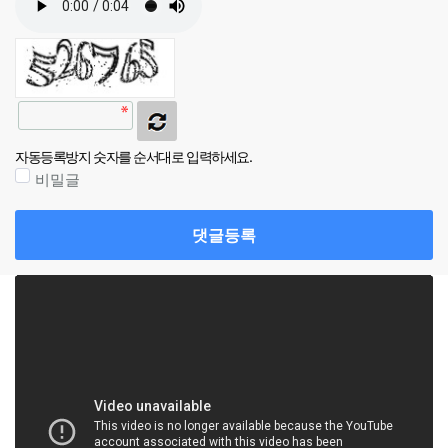
자동등록방지 숫자를 순서대로 입력하세요.
비밀글
댓글등록