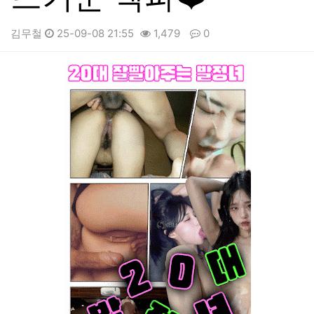
김무철
25-09-08 21:55
1,479
0
본문