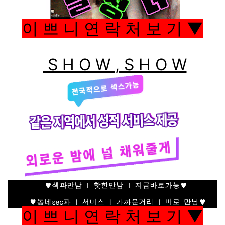
이 쁘 니 연 락 처 보 기 ▼
S H O W , S H O W
이 쁘 니 연 락 처 보 기 ▼