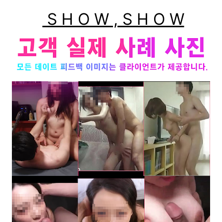
S H O W , S H O W