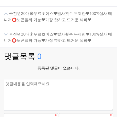
☀️전원20대☀️무료초이스❤️발사횟수 무제한❤️100%실사 매
니저⭕노콘질싸 가능❤️가장 핫하고 뜨거운 섹파❤️
☀️전원20대☀️무료초이스❤️발사횟수 무제한❤️100%실사 매
니저⭕노콘질싸 가능❤️가장 핫하고 뜨거운 섹파❤️
댓글목록
0
등록된 댓글이 없습니다.