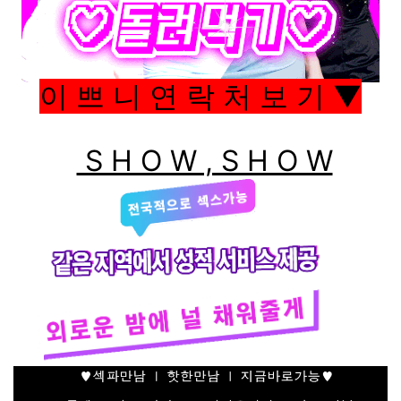
이 쁘 니 연 락 처 보 기 ▼
S H O W , S H O W