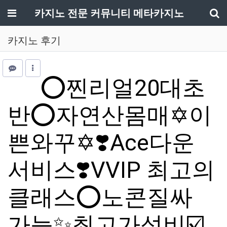
메뉴
카지노 전문 커뮤니티 메타카지노
기
카지노 후기
⭕️찐리얼20대초
반⭕️자연산몸매✡️이
쁜와꾸✡️❣️Ace다운
서비스❣️VVIP 최고의
클래스⭕노콘질싸
가능✨최고가성비☑️