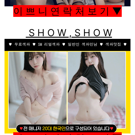
이 쁘 니 연 락 처 보 기 ▼
S H O W , S H O W