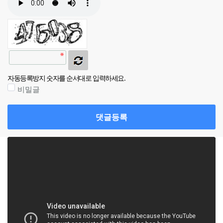
자동등록방지 숫자를 순서대로 입력하세요.
비밀글
댓글등록