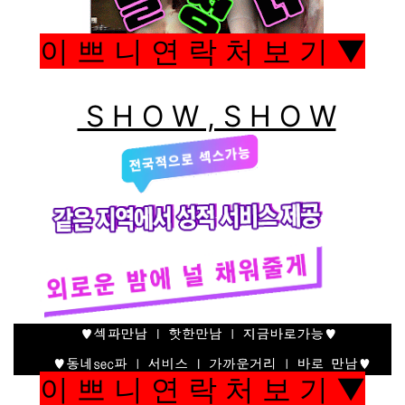
이 쁘 니 연 락 처 보 기 ▼
S H O W , S H O W
이 쁘 니 연 락 처 보 기 ▼