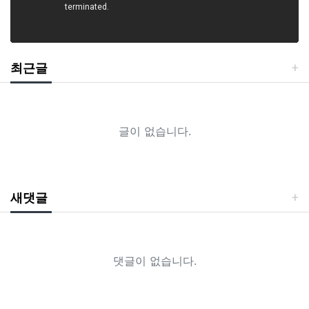
최근글
글이 없습니다.
새댓글
댓글이 없습니다.