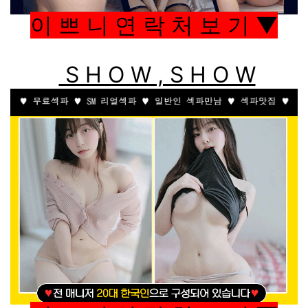
이 쁘 니 연 락 처 보 기 ▼
S H O W , S H O W