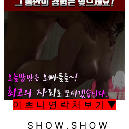
이 쁘 니 연 락 처 보 기 ▼
S H O W , S H O W