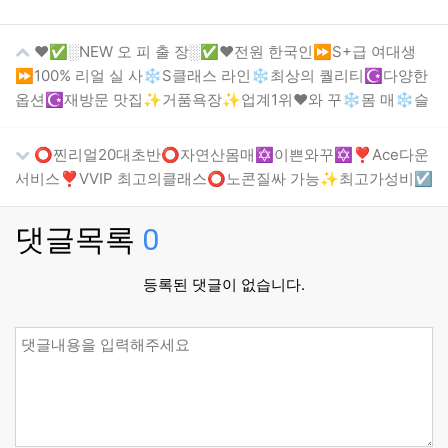
❤️✅░NEW 오 피 출 장░✅❤️전원 한국인⏩S+급 여대생
⏩100% 리얼 실 사❄️S클래스 라인❄️최상의 퀄리티☪️다양한
옵션☪️재방문 맛집✨거품욕장✨업계1위❤️와 꾸❄️몸 매❄️슬
⭕️찐리얼20대초반⭕️자연산몸매✡️이쁜와꾸✡️❣️Ace다운
서비스❣️VVIP 최고의클래스⭕노콘질싸 가능✨최고가성비☑️
댓글목록
0
등록된 댓글이 없습니다.