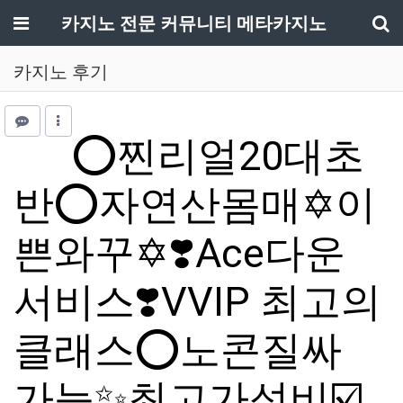
메뉴
카지노 전문 커뮤니티 메타카지노
기
카지노 후기
⭕️찐리얼20대초
반⭕️자연산몸매✡️이
쁜와꾸✡️❣️Ace다운
서비스❣️VVIP 최고의
클래스⭕노콘질싸
가능✨최고가성비☑️