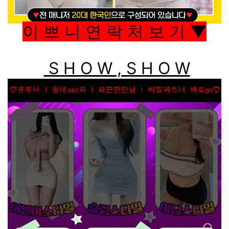
이 쁘 니 연 락 처 보 기 ▼
S H O W , S H O W