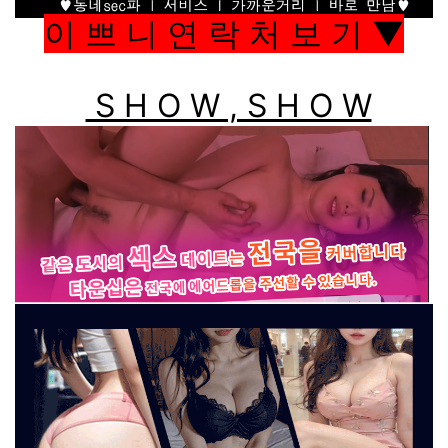
이 쁘 니 연 락 처 보 기 ▼
S H O W , S H O W