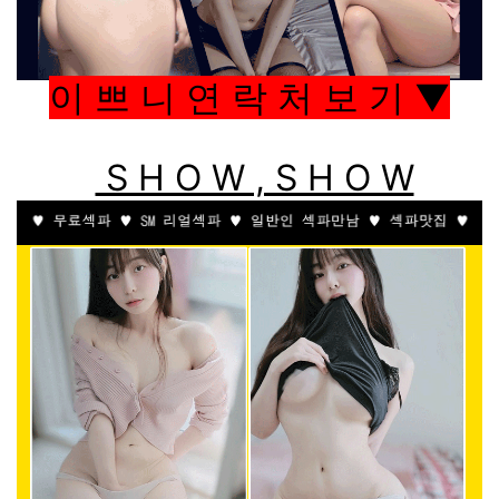
이 쁘 니 연 락 처 보 기 ▼
S H O W , S H O W