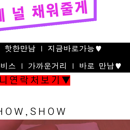
니 연 락 처 보 기 ▼
 O W , S H O W