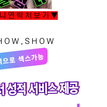
니 연 락 처 보 기 ▼
 O W , S H O W