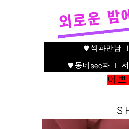
이 쁘 
S H