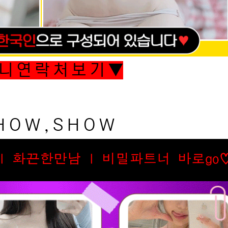
니 연 락 처 보 기 ▼
 O W , S H O W