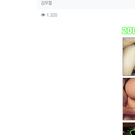
작성자 정보
작성
김무철
컨텐츠 정보
조회
1,320
본문