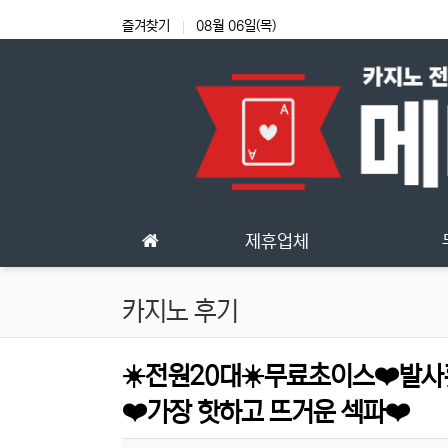
상단 네비
즐겨찾기
08월 06일(목)
메인 메뉴
제휴업체
카지노 후기
☀️전원20대☀️무료초이스❤️발
❤️가장 핫하고 뜨거운 섹파❤️