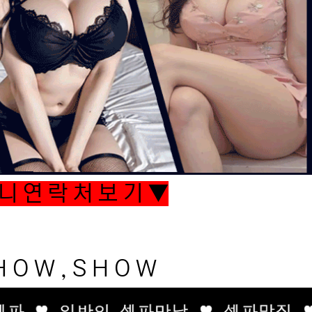
니 연 락 처 보 기 ▼
 O W , S H O W