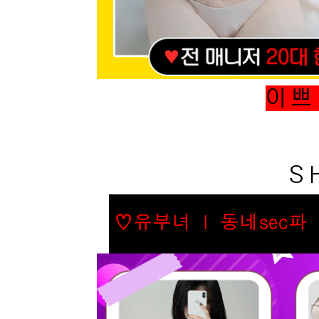
이 쁘 
S H