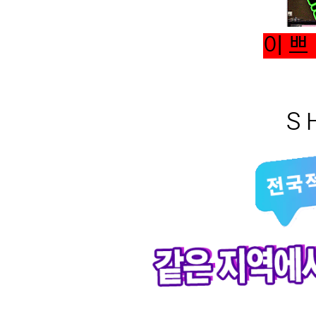
이 쁘 
S H