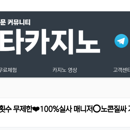
무료체험
카지노 영상
고객센
사횟수 무제한❤️100%실사 매니저⭕노콘질싸