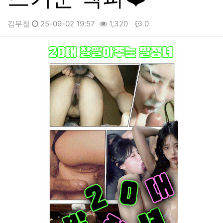
김무철
25-09-02 19:57
1,320
0
본문