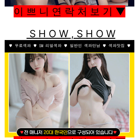
이 쁘 니 연 락 처 보 기 ▼
S H O W , S H O W