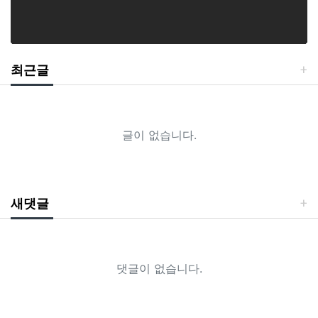
최근글
글이 없습니다.
새댓글
댓글이 없습니다.