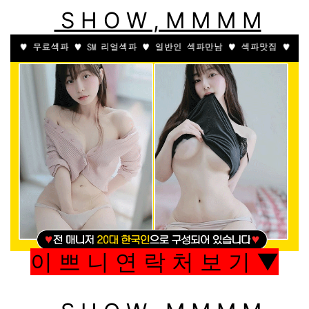
S H O W , M M M M
이 쁘 니 연 락 처 보 기 ▼