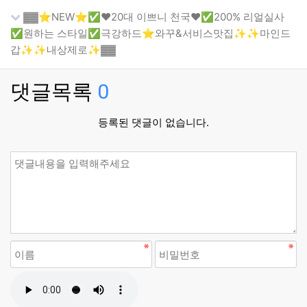
▓▓⭐️NEW⭐️✅️❤️20대 이쁘니 천국❤️✅️200% 리얼실사
✅️원하는 스타일✅극강하드⭐️와꾸&서비스맛집✨✨마인드
갑✨✨내상제로✨▓▓
댓글목록
0
등록된 댓글이 없습니다.