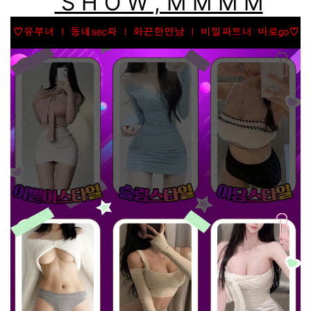
S H O W , M M M M