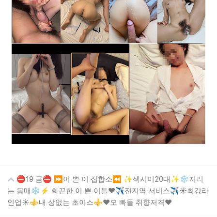
⛔19 금⛔ ⏩이 쁜 이 집합소⏪ ✨섹시미20대✨❄️지리
는 몸매❄️⚡ 화끈한 이 쁜 이들❤️✈️전지역 서비스✈️☀️최강라
인업☀️⚜️내 상없는 초이스⚜️❤️오 빠들 취향저격❤️