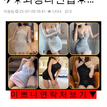
여붕림
25-07-09 16:41
1,434
0
본문
이 쁘 니 연 락 처 보 기 ▼