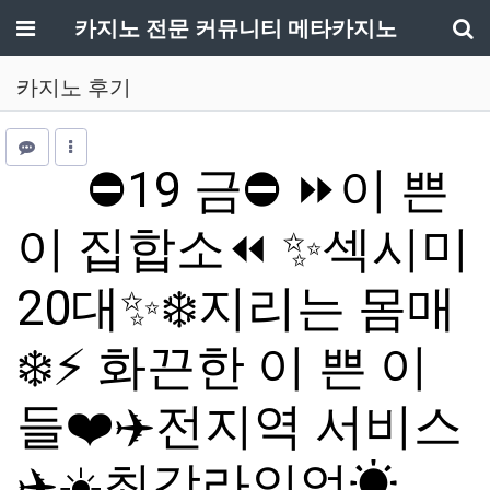
메뉴
카지노 전문 커뮤니티 메타카지노
기
카지노 후기
⛔19 금⛔ ⏩이 쁜
이 집합소⏪ ✨섹시미
20대✨❄️지리는 몸매
❄️⚡ 화끈한 이 쁜 이
들❤️✈️전지역 서비스
✈️☀️최강라인업☀…