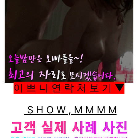
이 쁘 니 연 락 처 보 기 ▼
S H O W , M M M M