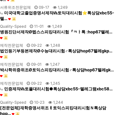
서류위조전문업체
09-17
1,249
미국대학교졸업증명서제작㎪토익대리시험⭐톡상담xbc55-
텔…
Quality-Speed
11-01
1,249
병원진단서제작Ø텝스스피킹대리시험『ㅋㅏ톡 :hop67텔레…
제작전문업체
09-22
1,248
법인등기부등본제작Ø수능대리시험♂톡상담hop67텔레gkp…
제작전문업체
09-01
1,247
박사학위증위조Ø토익스피킹대리시험♂톡상담hop67텔레gk…
제작전문업체
09-22
1,245
민증제작㎪토플대리시험●톡상담xbc55-텔레그램xbc58…
Quality-Speed
10-23
1,244
[전문업체]재학증명서위조ㅒ토익스피킹대리시험Ｎ톡상담
hop…