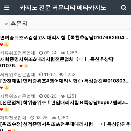
메뉴
카지노 전문 커뮤니티 메타카지노
기
제휴문의
면허증위조㎁검정고시대리시험【톡친추상담0107682604…
서류위조전문업체
09-24
1,253
재학증명서위조Δ대리시험전문업체【ㅋㅏ_톡친추상담
01076…
서류위조전문업체
11-12
1,253
[안전제일]면허증위조#영어대리시험↔톡상담친추010803…
서류위조전문업체
08-20
1,251
[전문업체]학위증위조ㅒ편입대리시험Ｎ톡상담hop67텔레a…
제작전문업체
08-25
1,250
[위조수정]성적증명서위조㎁전문대대리시험「ㅋㅏ톡상담친추
0…