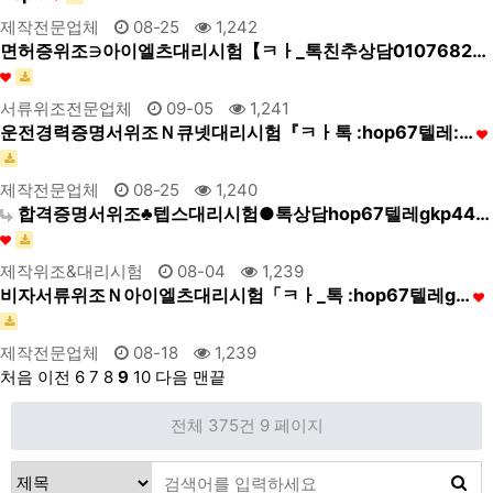
제작전문업체
08-25
1,242
면허증위조∋아이엘츠대리시험【ㅋㅏ_톡친추상담0107682…
서류위조전문업체
09-05
1,241
운전경력증명서위조Ｎ큐넷대리시험『ㅋㅏ톡 :hop67텔레:…
제작전문업체
08-25
1,240
합격증명서위조♣텝스대리시험●톡상담hop67텔레gkp44…
제작위조&대리시험
08-04
1,239
비자서류위조Ｎ아이엘츠대리시험「ㅋㅏ_톡 :hop67텔레g…
제작전문업체
08-18
1,239
처음
이전
6
7
8
9
10
다음
맨끝
전체 375건
9 페이지