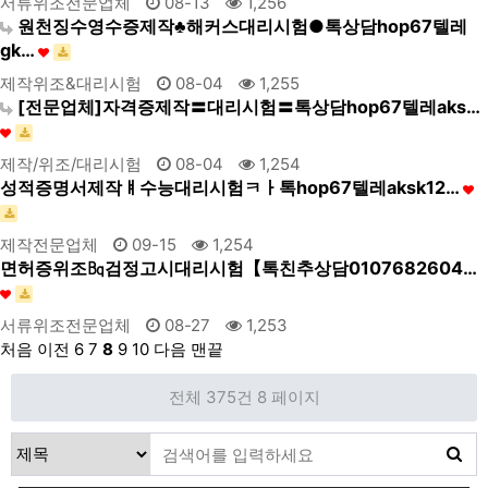
서류위조전문업체
08-13
1,256
원천징수영수증제작♣해커스대리시험●톡상담hop67텔레
gk…
제작위조&대리시험
08-04
1,255
[전문업체]자격증제작〓대리시험〓톡상담hop67텔레aks…
제작/위조/대리시험
08-04
1,254
성적증명서제작ㅒ수능대리시험ㅋㅏ톡hop67텔레aksk12…
제작전문업체
09-15
1,254
면허증위조㏃검정고시대리시험【톡친추상담0107682604…
서류위조전문업체
08-27
1,253
처음
이전
6
7
8
9
10
다음
맨끝
전체 375건
8 페이지