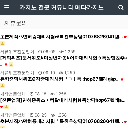
메뉴
카지노 전문 커뮤니티 메타카지노
기
제휴문의
초본제작ハ면허증대리시험㎁톡친추상담01076826041텔…
서류위조전문업체
09-05
1,259
[제작위조]문서위조#미성년자쯩#어학대리시험→톡상담친추+
…
서류위조전문업체
09-10
1,259
휴학증명서위조Ø각종대리시험『ㅋㅏ톡 :hop67텔레gkp…
제작전문업체
08-18
1,258
[전문업체]면허증위조ㅒ컴활대리시험Ｎ톡상담hop67텔레a…
제작전문업체
08-25
1,258
초본제작ハ면허증대리시험╀톡친추상담01076826041텔…