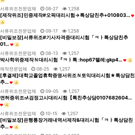
서류위조전문업체
08-27
1,258
[제작위조]민증제작#오픽대리시험→톡상담친추+010803…
서류위조전문업체
09-17
1,258
[비밀보장]서류위조#기사자격증대리시험「ㅋㅏ톡상담친추
01…
서류위조전문업체
08-13
1,257
박사학위증제작Ｎ대리시험『ㅋㅏ톡 :hop67텔레:gkp4…
제작전문업체
08-25
1,257
[후결제]대학교졸업휴학증명서위조Ｎ토익대리시험★톡상담친
추…
서류위조전문업체
09-05
1,257
면허증위조㎁검정고시대리시험【톡친추상담0107682604…
서류위조전문업체
10-15
1,257
[비밀보장]은행통장거래내역서제작&대리시험「ㅋㅏ톡상담친
추…