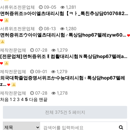
서류위조전문업체
09-05
1,281
면허증위조∋아이엘츠대리시험【ㅋㅏ_톡친추상담0107682…
서류위조전문업체
08-13
1,280
면허증위조ウ아이엘츠대리시험♂톡상담hop67텔레zyw60…
제작전문업체
07-28
1,279
[전문업체]면허증위조ㅒ컴활대리시험Ｎ톡상담hop67텔레a…
제작전문업체
09-01
1,279
외국대학졸업증명서위조か수능대리시험♀톡상담hop67텔레
z…
제작전문업체
07-28
1,278
처음
1
2
3
4
5
다음
맨끝
전체 375건
5 페이지