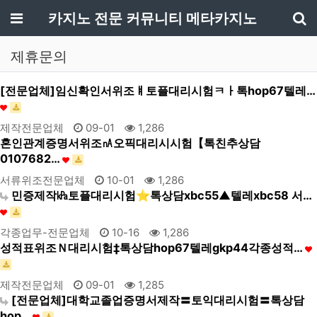
메뉴
카지노 전문 커뮤니티 메타카지노
기
제휴문의
[전문업체]임신확인서위조ㅒ토플대리시험ㅋㅏ톡hop67텔레…
제작전문업체
09-01
1,286
혼인관계증명서위조㎁오픽대리시시험【톡친추상담
0107682…
서류위조전문업체
10-01
1,286
민증제작㎪토플대리시험⭐톡상담xbc55▲텔레xbc58 서…
각종업무-전문업체
10-16
1,286
성적표위조Ｎ대리시험‡톡상담hop67텔레gkp44각종성적…
제작전문업체
09-01
1,285
[전문업체]대학교졸업증명서제작〓토익대리시험〓톡상담
hop…