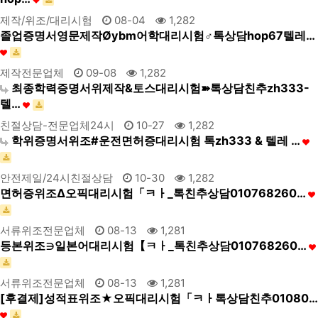
제작/위조/대리시험
08-04
1,282
졸업증명서영문제작Øybm어학대리시험♂톡상담hop67텔레…
제작전문업체
09-08
1,282
최종학력증명서위제작&토스대리시험➽톡상담친추zh333-
텔…
친절상담-전문업체24시
10-27
1,282
학위증명서위조#운전면허증대리시험 톡zh333 & 텔레 …
안전제일/24시친절상담
10-30
1,282
면허증위조Δ오픽대리시험「ㅋㅏ_톡친추상담010768260…
서류위조전문업체
08-13
1,281
등본위조∋일본어대리시험【ㅋㅏ_톡친추상담010768260…
서류위조전문업체
08-13
1,281
[후결제]성적표위조★오픽대리시험「ㅋㅏ톡상담친추01080…