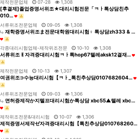
제작전문업체
07-28
1,308
[후결제]졸업증명서위조★대리시험전문「ㅋㅏ톡상담친추
010…
서류위조전문업체
09-05
1,308
재학증명서위조ま전문대학원대리시험♀ 톡상담zh333 & …
각종대리시험업체-제작위조전문
10-10
1,308
서류위조ㅒ자격증대리시험ㅋㅏ톡hop67텔레aksk12결재…
제작전문업체
10-13
1,307
여권위조∋수능대리시험【ㅋㅏ_톡친추상담0107682604…
서류위조전문업체
09-03
1,306
면허증제작か지텔프대리시험か톡상담 xbc55▲텔레 xbc…
제작위조전문&대리시험
10-07
1,306
제적증명서제작ゼ자격증대리시험【톡친추상담010768260…