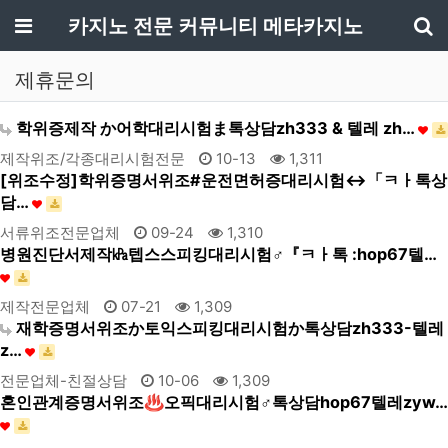
메뉴
카지노 전문 커뮤니티 메타카지노
기
제휴문의
학위증제작 か어학대리시험ま톡상담zh333 & 텔레 zh…
제작위조/각종대리시험전문
10-13
1,311
[위조수정]학위증명서위조#운전면허증대리시험↔「ㅋㅏ톡상
담…
서류위조전문업체
09-24
1,310
병원진단서제작㎪텝스스피킹대리시험♂『ㅋㅏ톡 :hop67텔…
제작전문업체
07-21
1,309
재학증명서위조か토익스피킹대리시험か톡상담zh333-텔레
z…
전문업체-친절상담
10-06
1,309
혼인관계증명서위조♨오픽대리시험♂톡상담hop67텔레zyw…