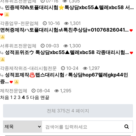
서류위조전문업체
07-16
1,305
민증제작㎪토플대리시험⭐톡상담xbc55▲텔레xbc58 서…
각종업무-전문업체
10-16
1,301
면허증제작ハ토플대리시험㎁톡친추상담=01076826041…
서류위조전문업체
09-03
1,300
성적표위조ウ 톡상담xbc55▲텔레xbc58 각종대리시험…
각종제작위조-대리시험전문
10-24
1,297
성적표제작♨텝스대리시험♂톡상담hop67텔레gkp44민
증…
제작전문업체
08-04
1,295
처음
1
2
3
4
5
다음
맨끝
전체 375건
4 페이지