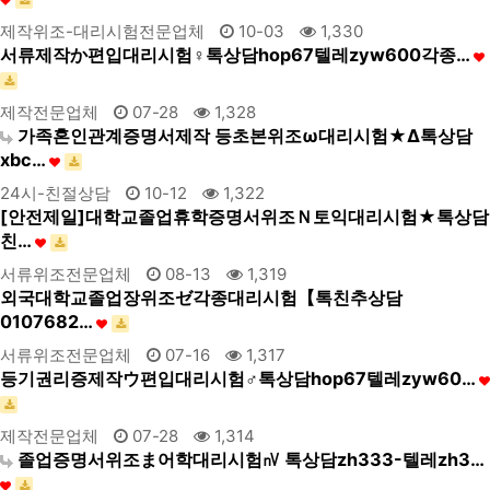
제작위조-대리시험전문업체
10-03
1,330
서류제작か편입대리시험♀톡상담hop67텔레zyw600각종…
제작전문업체
07-28
1,328
가족혼인관계증명서제작 등초본위조ω대리시험★Δ톡상담
xbc…
24시-친절상담
10-12
1,322
[안전제일]대학교졸업휴학증명서위조Ｎ토익대리시험★톡상담
친…
서류위조전문업체
08-13
1,319
외국대학교졸업장위조ゼ각종대리시험【톡친추상담
0107682…
서류위조전문업체
07-16
1,317
등기권리증제작ウ편입대리시험♂톡상담hop67텔레zyw60…
제작전문업체
07-28
1,314
졸업증명서위조ま어학대리시험㎵ 톡상담zh333-텔레zh3…