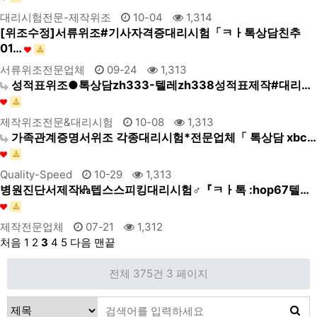
대리시험전문-제작위조
10-04
1,314
[위조수정]서류위조#기사자격증대리시험「ㅋㅏ톡상담친추
01…
서류위조전문업체
09-24
1,313
성적표위조●톡상담zh333-텔레zh338성적표제작#대리…
제작위조전문&대리시험
10-08
1,313
가족관계증명서위조 각종대리시험*전문업체「 톡상담 xbc…
Quality-Speed
10-29
1,313
병원진단서제작㎪텝스스피킹대리시험♂『ㅋㅏ톡 :hop67텔…
제작전문업체
07-21
1,312
처음
1
2
3
4
5
다음
맨끝
전체 375건
3 페이지