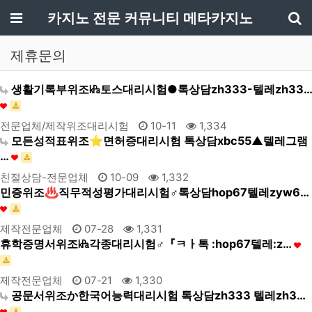
메뉴
카지노 전문 커뮤니티 메타카지노
기
제휴문의
생활기록부위조㎪토스대리시험●톡상담zh333-텔레zh33…
전문업체/제작위조대리시험
10-11
1,334
모든성적표위조⭐면허증대리시험 톡상담xbc55▲텔레그램
…
친절상담-전문업체
10-09
1,332
민증위조♨직무적성평가대리시험♂톡상담hop67텔레zyw6…
제작전문업체
07-28
1,331
휴학증명서위조㎪각종대리시험♂『ㅋㅏ톡 :hop67텔레:z…
제작전문업체
07-21
1,330
공문서위조か한국어능력대리시험 톡상담zh333 텔레zh3…