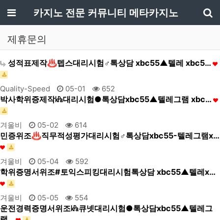
메뉴
카지노 전문 커뮤니티 메타카지노
기
제휴문의
성적표제작♨텝스대리시험♂톡상담 xbc55▲텔레 xbc5…
Quality-Speed
05-01
652
박사학위증제작㎪대리시험●톡상담xbc55▲텔레그램 xbc…
겨울비
05-02
614
민증위조♨직무적성평가대리시험♂톡상담xbc55-텔레그램x…
겨울비
05-04
592
학위증명서위조#토익스피킹대리시험톡상담 xbc55▲텔레x…
겨울비
05-05
554
운전경력증명서위조㎪큐넷대리시험●톡상담xbc55▲텔레그
램…