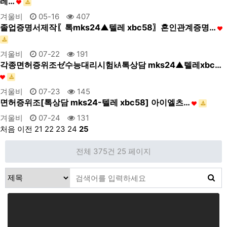
레…
겨울비
05-16
407
졸업증명서제작〖톡mks24▲텔레 xbc58〗혼인관계증명…
겨울비
07-22
191
각종면허증위조ゼ수능대리시험㎄톡상담 mks24▲텔레xbc…
겨울비
07-23
145
면허증위조[톡상담 mks24-텔레 xbc58] 아이엘츠…
겨울비
07-24
131
처음
이전
21
22
23
24
25
전체 375건
25 페이지