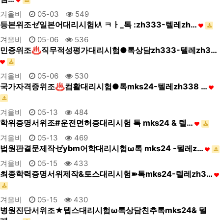
겨울비
05-03
549
등본위조ゼ일본어대리시험㎄ ㅋㅏ_톡 :zh333-텔레zh…
겨울비
05-06
536
민증위조♨직무적성평가대리시험●톡상담zh333-텔레zh3…
겨울비
05-06
530
국가자격증위조♨컴활대리시험●톡mks24-텔레zh338 …
겨울비
05-13
484
학위증명서위조#운전면허증대리시험 톡 mks24 & 텔…
겨울비
05-13
469
법원판결문제작ゼybm어학대리시험ω톡 mks24 -텔레z…
겨울비
05-15
433
최종학력증명서위제작&토스대리시험➽톡mks24-텔레zh3…
겨울비
05-15
430
병원진단서위조★텝스대리시험ω톡상담친추톡mks24& 텔