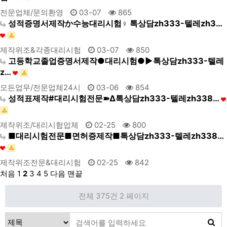
전문업체/문의환영
03-07
865
성적증명서제작か수능대리시험♀ 톡상담zh333-텔레zh3…
제작위조&각종대리시험
03-07
850
고등학교졸업증명서제작●대리시험●▶톡상담zh333-텔레
z…
모든업무/전문업체24시
03-06
854
성적표제작#대리시험전문➽Δ톡상담zh333-텔레zh338…
제작위조/대리시험업체
02-25
800
■대리시험전문■면허증제작■톡상담zh333-텔레zh338…
제작위조전문&대리시험
02-25
842
처음
1
2
3
4
5
다음
맨끝
전체 375건
2 페이지