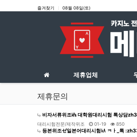
상단 네비
즐겨찾기
08월 08일(토)
메인 메뉴
제휴업체
제휴문의
비자서류위조㎪ 대학원대리시험 톡상담zh33
대리시험전문/제작위조
01-19
850
등본위조ゼ일본어대리시험㎄ ㅋㅏ_톡 :zh3