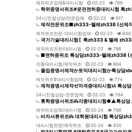
제작위조업체&대리시험
02-23
769
학위증명서위조#운전면허증대리시험 톡zh33
24시/친절상담/전문업체
02-23
817
제작전문위조■zh333-텔레zh338 (선제
제작위조전문-대리시험업체
02-23
848
국가기술대리시험〖톡zh333 & 텔레 zh33
제작위조전문/대리시험
02-23
786
■면허증위조 톡상담zh333-텔레zh338 
각종대리시험/제작위조
02-23
804
졸업증명서제작か토익대리시험か톡상담xbc
제작위조$대리시험업체
02-23
774
제적증명서제작ゼ자격증대리시험㎄ 톡상담x
24시친절상담-전문업체
02-23
784
휴학증명서위조㎪각종대리시험●▲톡상담 xb
제작위조업체/대리시험
02-24
798
비자서류위조㎪ 대학원대리시험 톡상담zh33
대리시험전문/제작위조
02-24
830
#대리시험업체 #면허증위조#국가기술자격