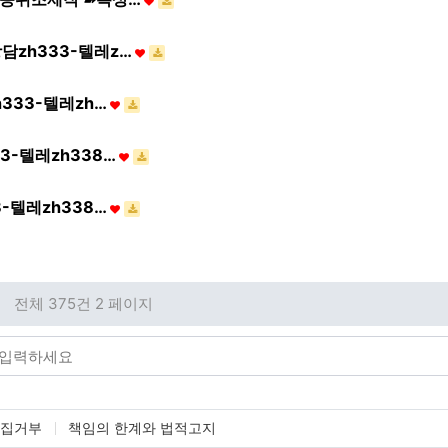
zh333-텔레z…
333-텔레zh…
-텔레zh338…
-텔레zh338…
전체 375건
2 페이지
수집거부
책임의 한계와 법적고지