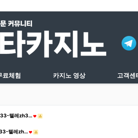
무료체험
카지노 영상
고객센
3-텔레zh3…
33-텔레zh…