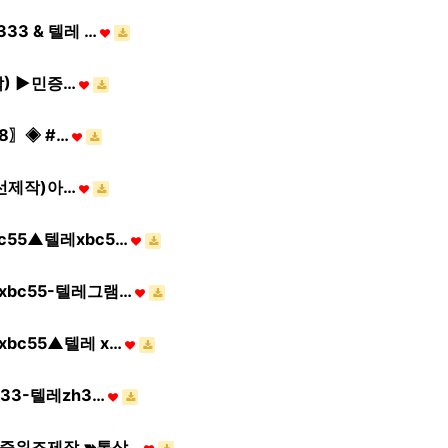
3 & 텔레 …
작) ▶민증…
8〗◈ #…
(선제작)아…
55▲텔레xbc5…
bc55-텔레그램…
c55▲텔레 x…
3-텔레zh3…
증위조제작 ➽톡상…