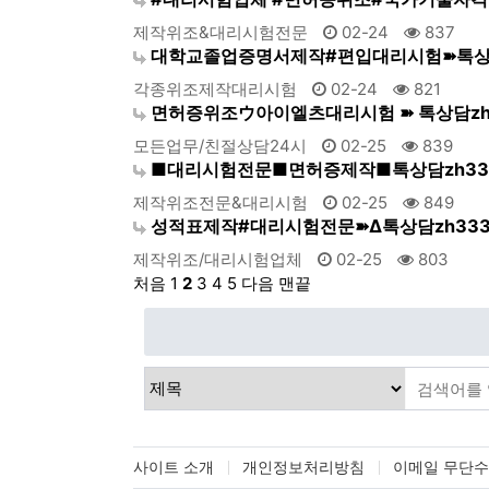
제작위조&대리시험전문
02-24
837
대학교졸업증명서제작#편입대리시험➽톡상담
각종위조제작대리시험
02-24
821
면허증위조ウ아이엘츠대리시험 ➽ 톡상담zh
모든업무/친절상담24시
02-25
839
■대리시험전문■면허증제작■톡상담zh333
제작위조전문&대리시험
02-25
849
성적표제작#대리시험전문➽Δ톡상담zh333
제작위조/대리시험업체
02-25
803
처음
1
2
3
4
5
다음
맨끝
사이트 소개
개인정보처리방침
이메일 무단