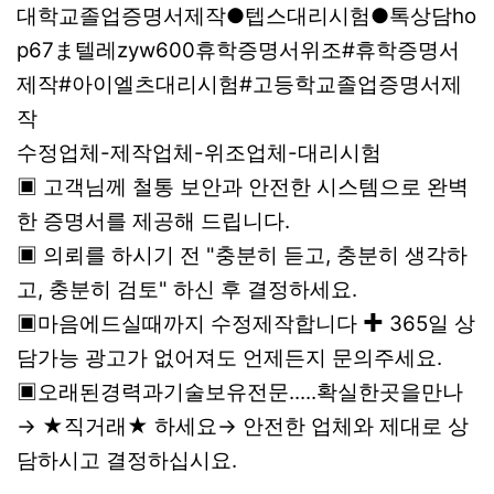
대학교졸업증명서제작●텝스대리시험●톡상담ho
p67ま텔레zyw600휴학증명서위조#휴학증명서
제작#아이엘츠대리시험#고등학교졸업증명서제
작
수정업체-제작업체-위조업체-대리시험
▣ 고객님께 철통 보안과 안전한 시스템으로 완벽
한 증명서를 제공해 드립니다.
▣ 의뢰를 하시기 전 "충분히 듣고, 충분히 생각하
고, 충분히 검토" 하신 후 결정하세요.
▣마음에드실때까지 수정제작합니다 ✚ 365일 상
담가능 광고가 없어져도 언제든지 문의주세요.
▣오래된경력과기술보유전문.....확실한곳을만나
→ ★직거래★ 하세요→ 안전한 업체와 제대로 상
담하시고 결정하십시요.