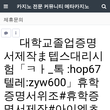
메뉴
카지노 전문 커뮤니티 메타카지노
기
제휴문의
대학교졸업증명
서제작ま텝스대리시
험「ㅋㅏ_톡 :hop67
텔레:zyw600」휴학
증명서위조#휴학증
명서제작#아이엘츠