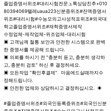
졸업증명서위조#대리시험전문ュ톡상담친추+010
80394069텔레uaua223신분증위조#잔액증명서
위조#대리시험#수능모의고사성적표위조#외국대
학교졸업증명서위조#재학증명서제작
수정업체-제작업체-위조업체-대리시험
▣ 고객님께 철통 보안과 안전한 시스템으로 완벽
한 증명서를 제공해 드립니다.
▣ 의뢰를 하시기 전 "충분히 듣고, 충분히 생각하
고, 충분히 검토" 하신 후 결정하세요.
▣ 모든작업 "확인후결제" 마음에드실때까지수
정해드립니다.
▣ 안전한 업체와 상담하시고 결정하십시요. ◈
#졸업증명서위조#외국인등록증위조#외국인신분