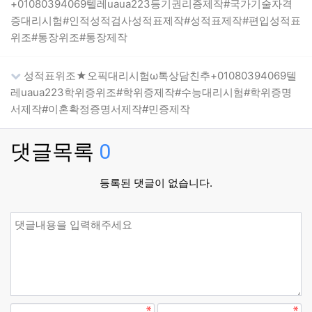
+01080394069텔레uaua223등기권리증제작#국가기술자격
증대리시험#인적성적검사성적표제작#성적표제작#편입성적표
위조#통장위조#통장제작
성적표위조★오픽대리시험ω톡상담친추+01080394069텔
레uaua223학위증위조#학위증제작#수능대리시험#학위증명
서제작#이혼확정증명서제작#민증제작
댓글목록
0
등록된 댓글이 없습니다.