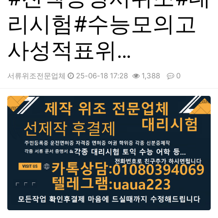
리시험#수능모의고
사성적표위…
서류위조전문업체
25-06-18 17:28
1,388
0
본문