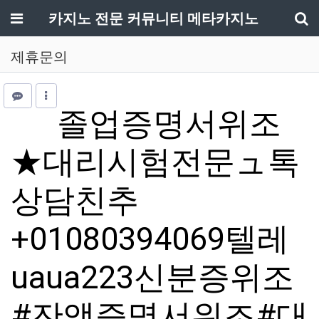
메뉴
카지노 전문 커뮤니티 메타카지노
기
제휴문의
졸업증명서위조
★대리시험전문ュ톡
상담친추
+01080394069텔레
uaua223신분증위조
#잔액증명서위조#대