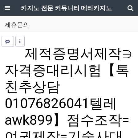
메뉴
카지노 전문 커뮤니티 메타카지노
기
제휴문의
제적증명서제작∋
자격증대리시험【톡
친추상담
01076826041텔레
awk899】점수조작=
여권제작=기술사대