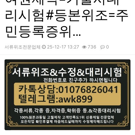
리시험#등본위조=주
민등록증위…
서류위조전문업체
25-12-17 13:27
736
0
본문