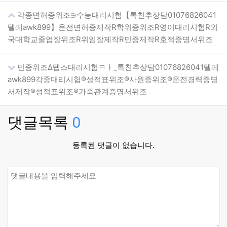
각종면허증위조∋수능대리시험【톡친추상담01076826041
텔레awk899】운전면허증제작R학위증위조R영어대리시험R외
국대학교졸업장위조R위임장제작R민증제작R호적증명서위조
민증위조Δ텝스대리시험ㅋㅏ_톡친추상담01076826041텔레
awk899각종대리시험®성적표위조®사원증위조®운전경력증명
서제작®성적표위조®가족관계증명서위조
댓글목록
0
등록된 댓글이 없습니다.