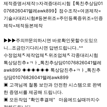
제적증명서제작∋자격증대리시험【톡친추상담01
076826041텔레awk899】점수조작=여권제작=
기술사대리시험#등본위조=주민등록증위조=민증
제작=제적등본제작
▶▶▶주의!!!문의하시면 바로확인못할수도있으
니...조금만기다리시면 답변드립니다..^^
수정업체↖제작업체↖위조업체↖각종대리시험
톡상담친추+ㅋㅏ_톡친추상담01076826041텔레
awk899 ◈◈◈◈◈◈ 톡상담친추+ㅋㅏ_톡친추
상담01076826041텔레awk899
▣ 고객님께 철통 보안과 안전한 시스템으로 완벽
한 증명서를 제공해 드립니다.
▣ 모든작업 "확인후결제" 마음에드실때까지수