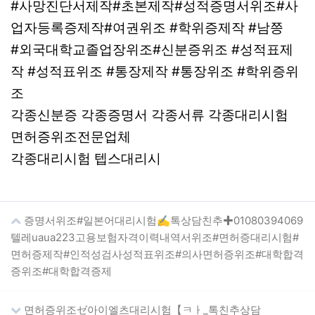
#사망진단서제작#초본제작#성적증명서위조#사
업자등록증제작#여권위조 #학위증제작 #남쯩
#외국대학교졸업장위조#신분증위조 #성적표제
작 #성적표위조 #통장제작 #통장위조 #학위증위
조
각종신분증 각종증명서 각종서류 각종대리시험
면허증위조전문업체
각종대리시험 텝스대리시
증명서위조#일본어대리시험✍톡상담친추✚01080394069
텔레uaua223고용보험자격이력내역서위조#면허증대리시험#
면허증제작#인적성검사성적표위조#의사면허증위조#대학합격
증위조#대학합격증제
면허증위조ゼ아이엘츠대리시험【ㅋㅏ_톡친추상담