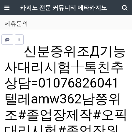
메뉴
카지노 전문 커뮤니티 메타카지노
기
제휴문의
신분증위조Д기능
사대리시험╀톡친추
상담=01076826041
텔레amw362남쯩위
조#졸업장제작#오픽
대리시험#졸업장위