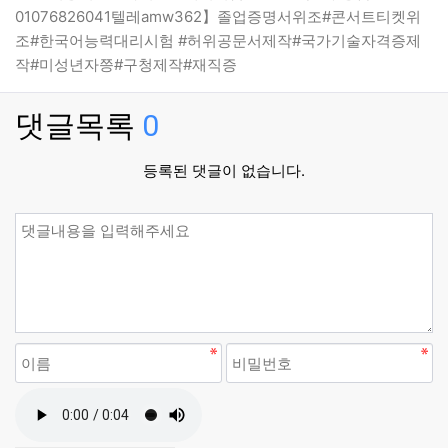
01076826041텔레amw362】졸업증명서위조#콘서트티켓위
조#한국어능력대리시험 #허위공문서제작#국가기술자격증제
작#미성년자쯩#구청제작#재직증
댓글목록
0
등록된 댓글이 없습니다.