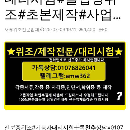
조#초본제작#사업…
서류위조전문업체
25-07-09 19:11
1,450
0
본문
신분증위조#기능사대리시험╀톡친추상담=0107