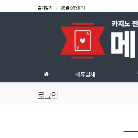
상단 네비
즐겨찾기
08월 06일(목)
메인 메뉴
제휴업체
로그인