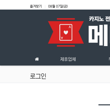
상단 네비
즐겨찾기
08월 07일(금)
메인 메뉴
제휴업체
로그인