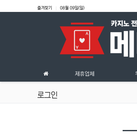
상단 네비
즐겨찾기
08월 09일(일)
메인 메뉴
제휴업체
로그인