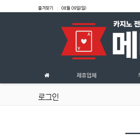
상단 네비
즐겨찾기
08월 09일(일)
메인 메뉴
제휴업체
로그인