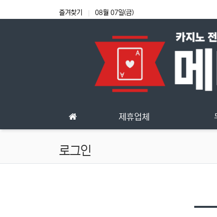
상단 네비
즐겨찾기
08월 07일(금)
메인 메뉴
제휴업체
로그인