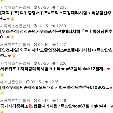
서류위조전문업체
08-20
1,230
[제작위조]학위증명서위조#토익스피킹대리시험→톡상담친추
+…
서류위조전문업체
10-15
1,230
[위조수정]성적증명서위조㎁전문대대리시험「ㅋㅏ톡상담친추
0…
서류위조전문업체
09-10
1,227
[안전제일]외국어대학교졸업장위조#토플대리시험↔톡상담친
추…
서류위조전문업체
08-20
1,226
서류위조ㅒ자격증대리시험ㅋㅏ톡hop67텔레aksk12결재…
제작전문업체
09-15
1,226
[제작위조]민증제작#오픽대리시험→톡상담친추+010803…
서류위조전문업체
09-17
1,226
국가자격증위조♨컴활대리시험♂톡상담hop67텔레gkp44…