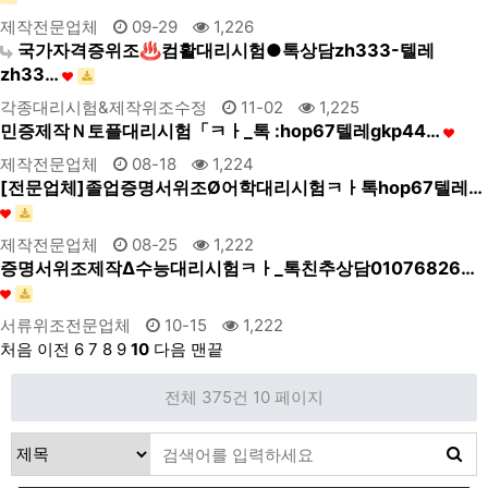
제작전문업체
09-29
1,226
국가자격증위조♨컴활대리시험●톡상담zh333-텔레
zh33…
각종대리시험&제작위조수정
11-02
1,225
민증제작Ｎ토플대리시험「ㅋㅏ_톡 :hop67텔레gkp44…
제작전문업체
08-18
1,224
[전문업체]졸업증명서위조Ø어학대리시험ㅋㅏ톡hop67텔레…
제작전문업체
08-25
1,222
증명서위조제작Δ수능대리시험ㅋㅏ_톡친추상담01076826…
서류위조전문업체
10-15
1,222
처음
이전
6
7
8
9
10
다음
맨끝
전체 375건
10 페이지