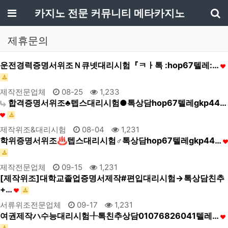
메뉴
카지노 전문 커뮤니티 메타카지노
기
제휴문의
운전경력증명서위조Ｎ큐넷대리시험『ㅋㅏ톡 :hop67텔레:…
제작전문업체
08-25
1,233
합격증명서위조♣텝스대리시험●톡상담hop67텔레gkp44…
제작위조&대리시험
08-04
1,231
학위증명서위조♨텝스대리시험♂톡상담hop67텔레gkp44…
제작전문업체
09-15
1,231
[제작위조]대학교졸업증명서제작#편입대리시험→톡상담친추
+…
서류위조전문업체
09-17
1,231
여권제작ハ수능대리시험╀톡친추상담01076826041텔레…